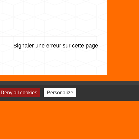
Signaler une erreur sur cette page
Deny all cookies
Personalize
Sites utiles
Balcons du Dauphiné
Isère