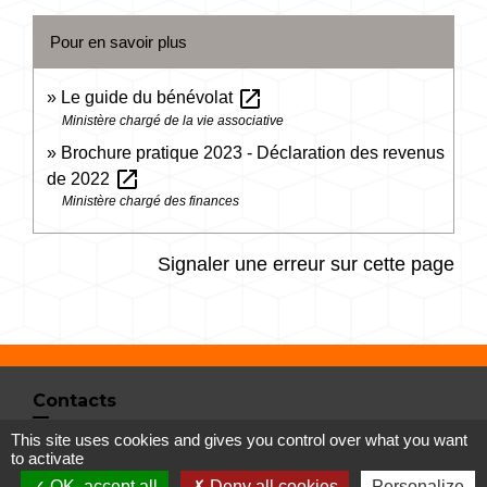
Pour en savoir plus
open_in_new
Le guide du bénévolat
Ministère chargé de la vie associative
Brochure pratique 2023 - Déclaration des revenus
open_in_new
de 2022
Ministère chargé des finances
Signaler une erreur sur cette page
Contacts
This site uses cookies and gives you control over what you want
Commune de Vertrieu
to activate
1 place de la Mairie
OK, accept all
Deny all cookies
Personalize