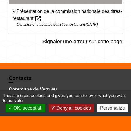
Présentation de la commission nationale des titres-
open_in_new
restaurant
Commission nationale des titres-restaurant (CNTR)
Signaler une erreur sur cette page
Contacts
Commune de Vertrieu
This site uses cookies and gives you control over what you want
1 place de la Mairie
to activate
38390 Vertrieu - FRANCE
OK, accept all
Deny all cookies
Personalize
+33 4 74 90 61 68