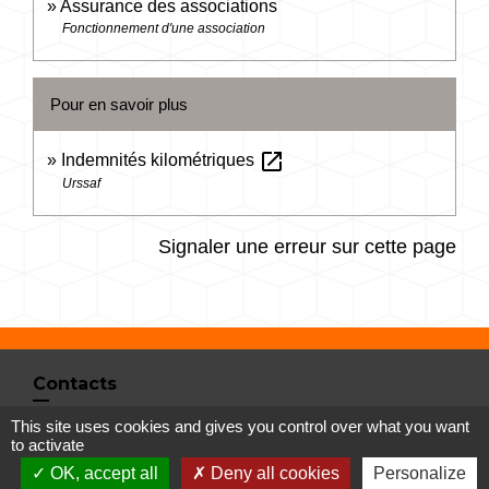
Assurance des associations
Fonctionnement d'une association
Pour en savoir plus
open_in_new
Indemnités kilométriques
Urssaf
Signaler une erreur sur cette page
Contacts
Commune de Vertrieu
This site uses cookies and gives you control over what you want
to activate
1 place de la Mairie
OK, accept all
Deny all cookies
Personalize
38390 Vertrieu - FRANCE