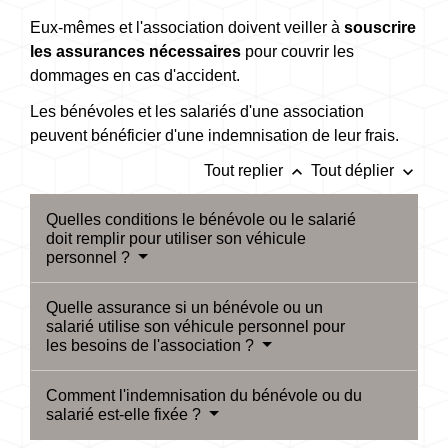
Eux-mêmes et l'association doivent veiller à
souscrire
les assurances nécessaires
pour couvrir les
dommages en cas d'accident.
Les bénévoles et les salariés d'une association
peuvent bénéficier d'une indemnisation de leur frais.
keyboard_arrow_up
keyboard_arrow_down
Tout replier
Tout déplier
Quelles conditions le bénévole ou le salarié
doit remplir pour utiliser son véhicule
personnel ?
Quelle assurance si un bénévole ou un
salarié utilise son véhicule personnel pour
les besoins de l'association ?
Comment l'indemnisation du bénévole ou du
salarié est-elle fixée ?