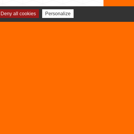
Deny all cookies
Personalize
Sites utiles
Balcons du Dauphiné
Isère
Auvergne Rhône
Alpes
s