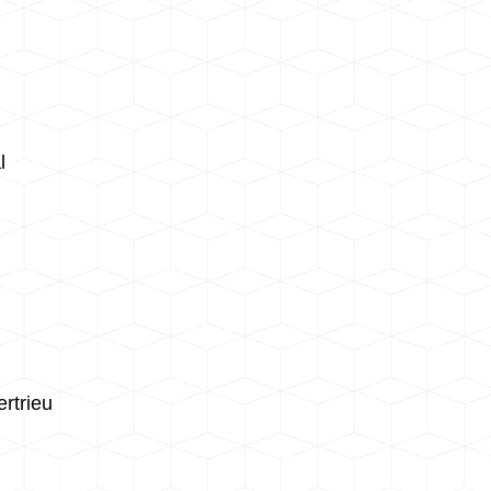
l
ertrieu