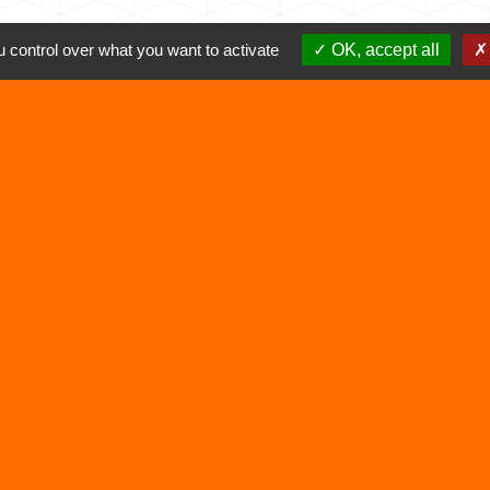
 control over what you want to activate
OK, accept all
Liens
Déchetterie
Viarhôna
alité
-
Accessibilité
-
Plan du site
-
Gestion des cookie
Site créé en partenariat avec Réseau des Communes