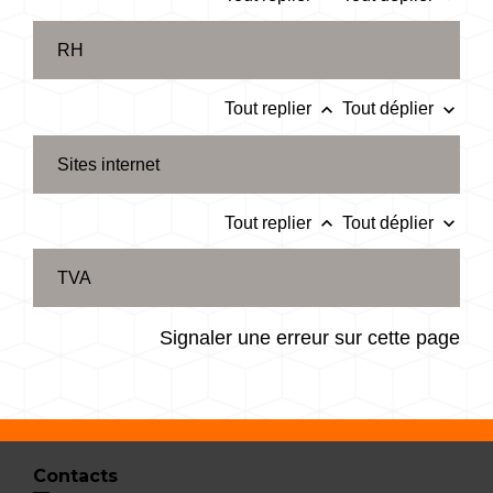
RH
keyboard_arrow_up
keyboard_arrow_down
Tout replier
Tout déplier
Sites internet
keyboard_arrow_up
keyboard_arrow_down
Tout replier
Tout déplier
TVA
Signaler une erreur sur cette page
Contacts