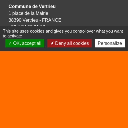
Commune de Vertrieu
1 place de la Mairie
38390 Vertrieu - FRANCE
+33 4 74 90 61 68
This site uses cookies and gives you control over what you want
to activate
OK, accept all
Deny all cookies
Personalize
Liens
Déchetterie
Viarhôna
Sites utiles
Balcons du Dauphiné
Isère