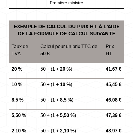
Première ministre
EXEMPLE DE CALCUL DU PRIX HT À L'AIDE
DE LA FORMULE DE CALCUL SUIVANTE
Taux de
Calcul pour un prix TTC de
Prix
TVA
50 €
HT
20 %
50 ÷ (1 +
20 %
)
41,67 €
10 %
50 ÷ (1 +
10 %
)
45,45 €
8,5 %
50 ÷ (1 +
8,5 %
)
46,08 €
5,50 %
50 ÷ (1 +
5,50 %
)
47,39 €
2,10 %
50 ÷ (1 +
2,10 %
)
48,97 €