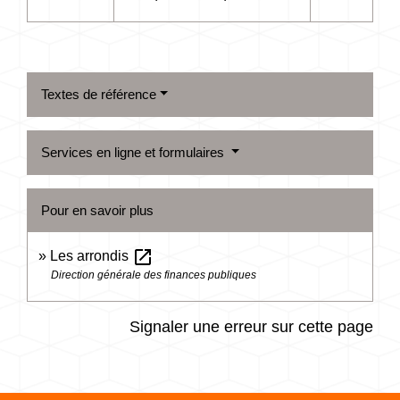
Textes de référence
Services en ligne et formulaires
Pour en savoir plus
open_in_new
Les arrondis
Direction générale des finances publiques
Signaler une erreur sur cette page