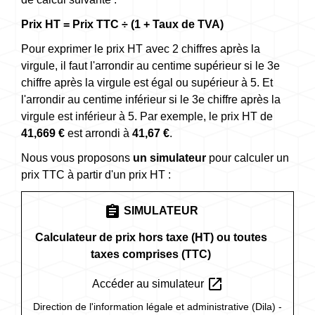
Prix HT = Prix TTC ÷ (1 + Taux de TVA)
Pour exprimer le prix HT avec 2 chiffres après la
virgule, il faut l'arrondir au centime supérieur si le 3
e
chiffre après la virgule est égal ou supérieur à 5. Et
l'arrondir au centime inférieur si le 3
e
chiffre après la
virgule est inférieur à 5. Par exemple, le prix HT de
41,669 €
est arrondi à
41,67 €
.
Nous vous proposons
un simulateur
pour calculer un
prix TTC à partir d'un prix HT :
assignment
SIMULATEUR
Calculateur de prix hors taxe (HT) ou toutes
taxes comprises (TTC)
open_in_new
Accéder au simulateur
Direction de l'information légale et administrative (Dila) -