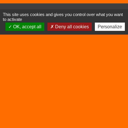
Contacts
This site uses cookies and gives you control over what you want
to activate
Commune de Vertrieu
OK, accept all
Deny all cookies
Personalize
1 place de la Mairie
38390 Vertrieu - FRANCE
+33 4 74 90 61 68
Liens
Déchetterie
Viarhôna
Sites utiles
Balcons du Dauphiné