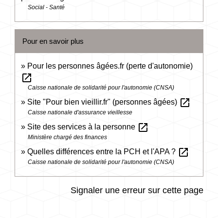
Social - Santé
Pour en savoir plus
Pour les personnes âgées.fr (perte d'autonomie)
open_in_new
Caisse nationale de solidarité pour l'autonomie (CNSA)
open_in_new
Site "Pour bien vieillir.fr" (personnes âgées)
Caisse nationale d'assurance vieillesse
open_in_new
Site des services à la personne
Ministère chargé des finances
open_in_new
Quelles différences entre la PCH et l'APA ?
Caisse nationale de solidarité pour l'autonomie (CNSA)
Signaler une erreur sur cette page