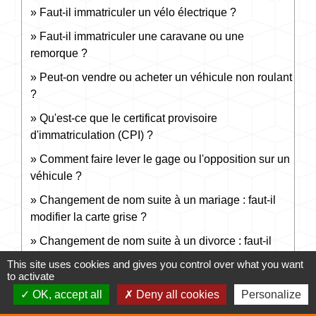
Faut-il immatriculer un vélo électrique ?
Faut-il immatriculer une caravane ou une
remorque ?
Peut-on vendre ou acheter un véhicule non roulant
?
Qu'est-ce que le certificat provisoire
d'immatriculation (CPI) ?
Comment faire lever le gage ou l'opposition sur un
véhicule ?
Changement de nom suite à un mariage : faut-il
modifier la carte grise ?
Changement de nom suite à un divorce : faut-il
modifier la carte grise ?
This site uses cookies and gives you control over what you want
to activate
Suite à un divorce, comment faire enlever l'ex-
OK, accept all
Deny all cookies
Personalize
époux sur la carte grise ?