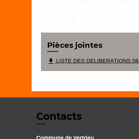
Pièces jointes
file_download
LISTE DES DELIBERATIONS 08.0
Contacts
Commune de Vertrieu