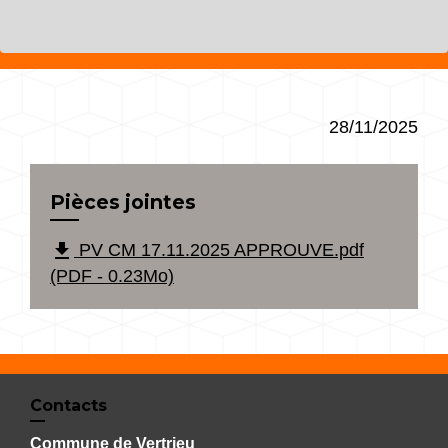
28/11/2025
Pièces jointes
file_download
PV CM 17.11.2025 APPROUVE.pdf
(PDF - 0.23Mo)
Contacts
Commune de Vertrieu