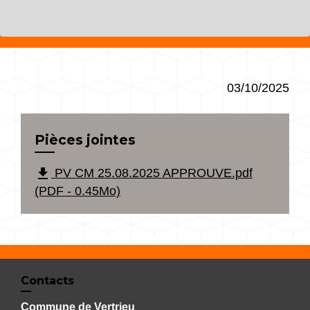
03/10/2025
Pièces jointes
file_download
PV CM 25.08.2025 APPROUVE.pdf
(PDF - 0.45Mo)
Contacts
Commune de Vertrieu