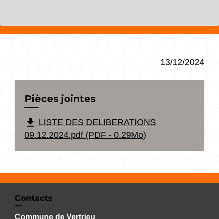
13/12/2024
Pièces jointes
file_download
LISTE DES DELIBERATIONS
09.12.2024.pdf (PDF - 0.29Mo)
Contacts
Commune de Vertrieu