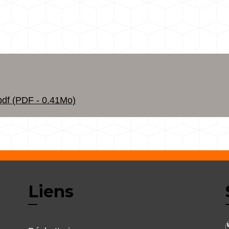
f (PDF - 0.41Mo)
Liens