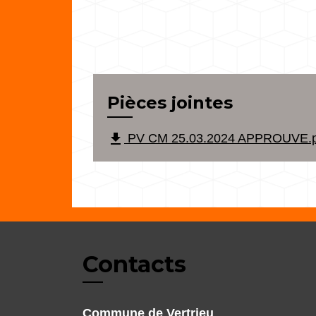
Pièces jointes
file_download
PV CM 25.03.2024 APPROUVE.pd
Contacts
Commune de Vertrieu