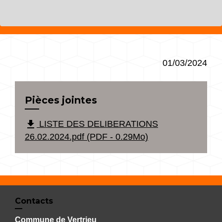
01/03/2024
Pièces jointes
file_download
LISTE DES DELIBERATIONS
26.02.2024.pdf (PDF - 0.29Mo)
Contacts
Commune de Vertrieu