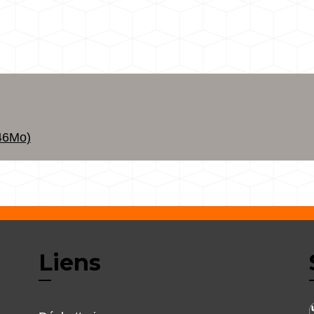
46Mo)
Liens