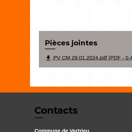
Pièces jointes
file_download
PV CM 29.01.2024.pdf (PDF - 0.
Contacts
Commune de Vertrieu