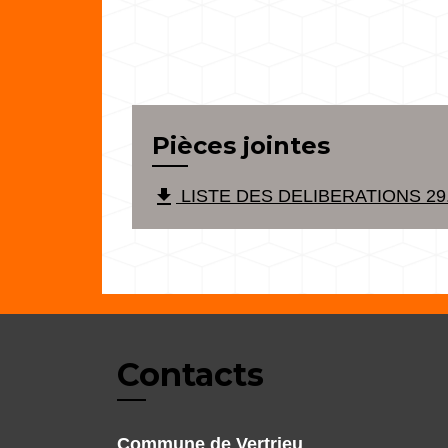
Pièces jointes
file_download
LISTE DES DELIBERATIONS 29.0
Contacts
Commune de Vertrieu