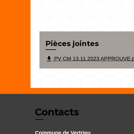
Pièces jointes
file_download
PV CM 13.11.2023 APPROUVE.pd
Contacts
Commune de Vertrieu