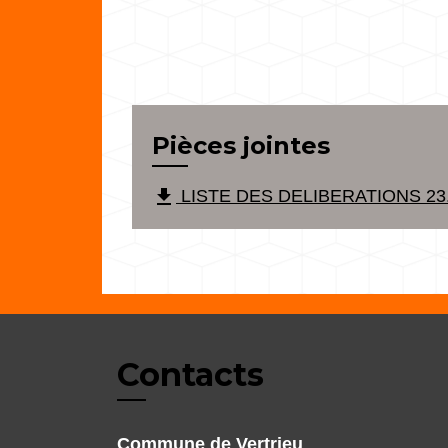
Pièces jointes
file_download
LISTE DES DELIBERATIONS 23.1
Contacts
Commune de Vertrieu