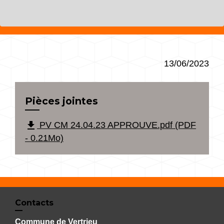
13/06/2023
Pièces jointes
file_download
PV CM 24.04.23 APPROUVE.pdf (PDF
- 0.21Mo)
Contacts
Commune de Vertrieu