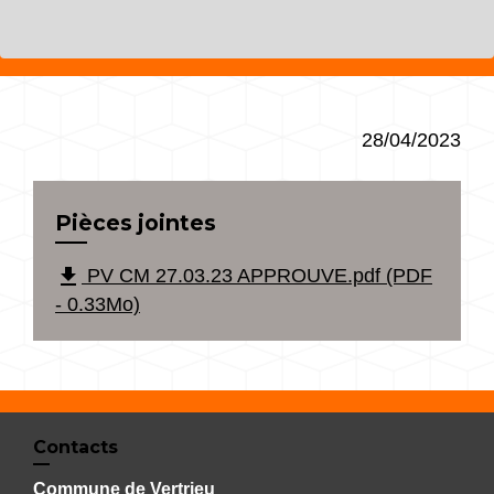
28/04/2023
Pièces jointes
file_download
PV CM 27.03.23 APPROUVE.pdf (PDF
- 0.33Mo)
Contacts
Commune de Vertrieu