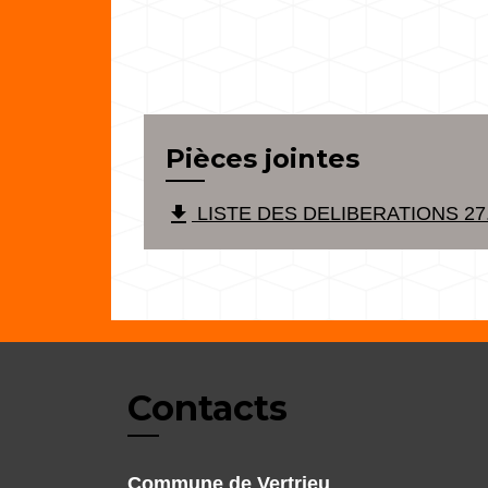
Pièces jointes
file_download
LISTE DES DELIBERATIONS 27.0
Contacts
Commune de Vertrieu