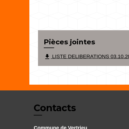
Pièces jointes
file_download
LISTE DELIBERATIONS 03.10.202
Contacts
Commune de Vertrieu