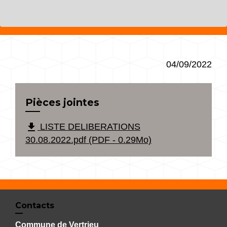
04/09/2022
Pièces jointes
file_download
LISTE DELIBERATIONS
30.08.2022.pdf (PDF - 0.29Mo)
Contacts
Commune de Vertrieu