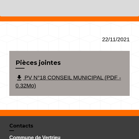
22/11/2021
Pièces jointes
file_download
PV N°18 CONSEIL MUNICIPAL (PDF -
0.32Mo)
Contacts
Commune de Vertrieu