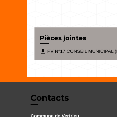
Pièces jointes
file_download
PV N°17 CONSEIL MUNICIPAL (P
Contacts
Commune de Vertrieu