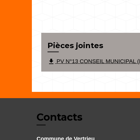
Pièces jointes
file_download
PV N°13 CONSEIL MUNICIPAL (P
Contacts
Commune de Vertrieu