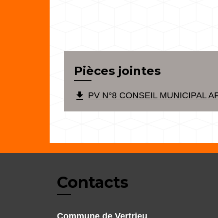
Pièces jointes
file_download
PV N°8 CONSEIL MUNICIPAL AF
Contacts
Commune de Vertrieu