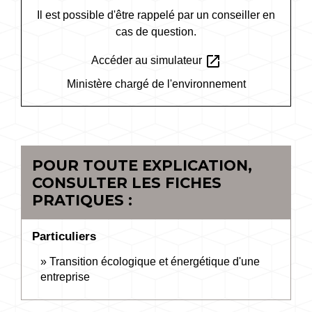
Il est possible d'être rappelé par un conseiller en
cas de question.
open_in_new
Accéder au simulateur
Ministère chargé de l'environnement
POUR TOUTE EXPLICATION,
CONSULTER LES FICHES
PRATIQUES :
Particuliers
Transition écologique et énergétique d'une
entreprise