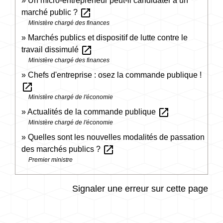
Un micro-entrepreneur peut-il candidater à un
open_in_new
marché public ?
Ministère chargé des finances
Marchés publics et dispositif de lutte contre le
open_in_new
travail dissimulé
Ministère chargé des finances
Chefs d'entreprise : osez la commande publique !
open_in_new
Ministère chargé de l'économie
open_in_new
Actualités de la commande publique
Ministère chargé de l'économie
Quelles sont les nouvelles modalités de passation
open_in_new
des marchés publics ?
Premier ministre
Signaler une erreur sur cette page