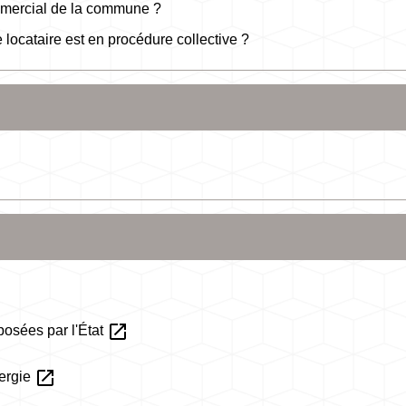
ommercial de la commune ?
 locataire est en procédure collective ?
open_in_new
posées par l'État
open_in_new
nergie