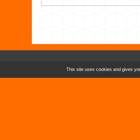
Contacts
This site uses cookies and gives you
Commune de Vertrieu
1 place de la Mairie
38390 Vertrieu - FRANCE
+33 4 74 90 61 68
Mentions légales
-
Politique de confidenti