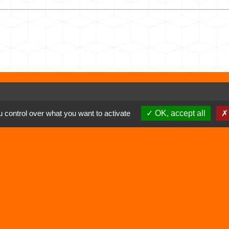
Liens
 control over what you want to activate
OK, accept all
Déchetterie
Viarhôna
alité
-
Accessibilité
-
Plan du site
-
Gestion des cookie