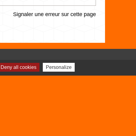
Signaler une erreur sur cette page
Sites utiles
Deny all cookies
Personalize
Balcons du Dauphiné
Isère
Auvergne Rhône
Alpes
s