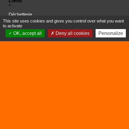
Liens
Déchetterie
This site uses cookies and gives you control over what you want
Viarhôna
to activate
OK, accept all
Deny all cookies
Personalize
Sites utiles
Balcons du Dauphiné
Isère
Auvergne Rhône Alpes
Mentions légales
-
Politique de confidentialité
-
Accessibilité
-
Plan du site
-
Gestion des cookies
Site créé en partenariat avec Réseau des Communes