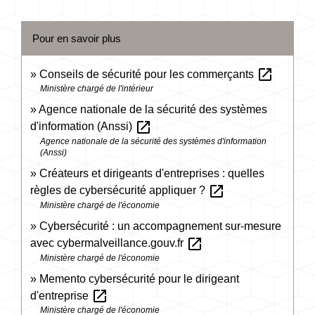
Pour en savoir plus
open_in_new
Conseils de sécurité pour les commerçants
Ministère chargé de l'intérieur
Agence nationale de la sécurité des systèmes
open_in_new
d'information (Anssi)
Agence nationale de la sécurité des systèmes d'information
(Anssi)
Créateurs et dirigeants d'entreprises : quelles
open_in_new
règles de cybersécurité appliquer ?
Ministère chargé de l'économie
Cybersécurité : un accompagnement sur-mesure
open_in_new
avec cybermalveillance.gouv.fr
Ministère chargé de l'économie
Memento cybersécurité pour le dirigeant
open_in_new
d'entreprise
Ministère chargé de l'économie