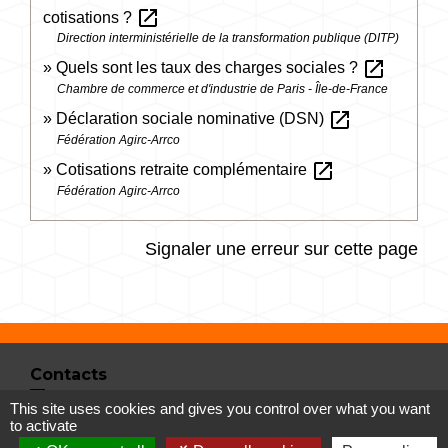
open_in_new
cotisations ?
Direction interministérielle de la transformation publique (DITP)
open_in_new
Quels sont les taux des charges sociales ?
Chambre de commerce et d'industrie de Paris - Île-de-France
open_in_new
Déclaration sociale nominative (DSN)
Fédération Agirc-Arrco
open_in_new
Cotisations retraite complémentaire
Fédération Agirc-Arrco
Signaler une erreur sur cette page
Contacts
This site uses cookies and gives you control over what you want
Commune de Vertrieu
to activate
1 place de la Mairie