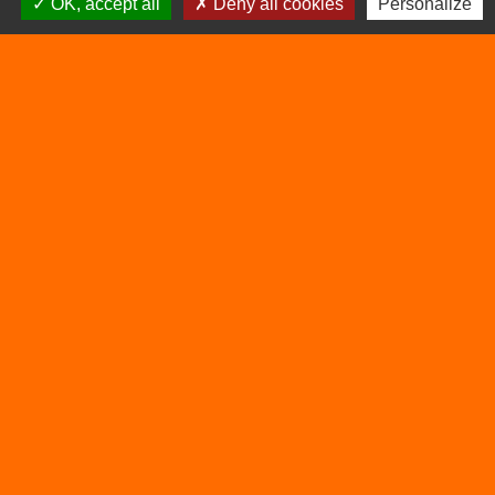
OK, accept all
Deny all cookies
Personalize
38390 Vertrieu - FRANCE
+33 4 74 90 61 68
Liens
Déchetterie
Viarhôna
Sites utiles
Balcons du Dauphiné
Isère
Auvergne Rhône Alpes