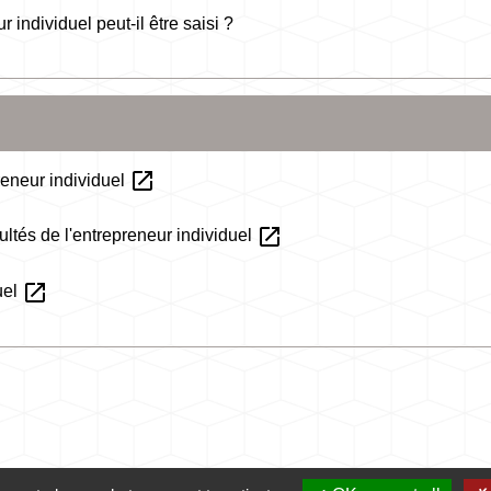
individuel peut-il être saisi ?
open_in_new
preneur individuel
open_in_new
cultés de l'entrepreneur individuel
open_in_new
uel