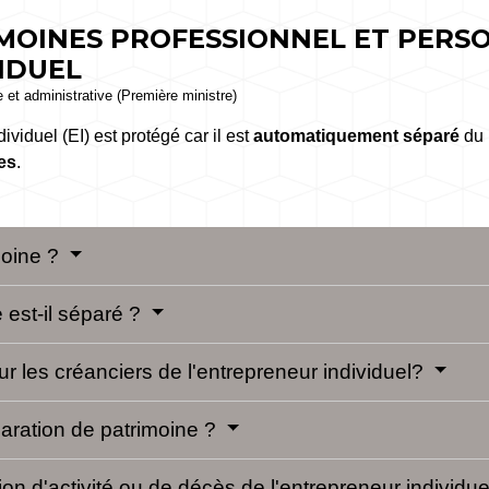
MOINES PROFESSIONNEL ET PERS
IDUEL
le et administrative (Première ministre)
viduel (EI) est protégé car il est
automatiquement séparé
du 
tes
.
moine ?
e est-il séparé ?
 les créanciers de l'entrepreneur individuel?
paration de patrimoine ?
on d'activité ou de décès de l'entrepreneur individu