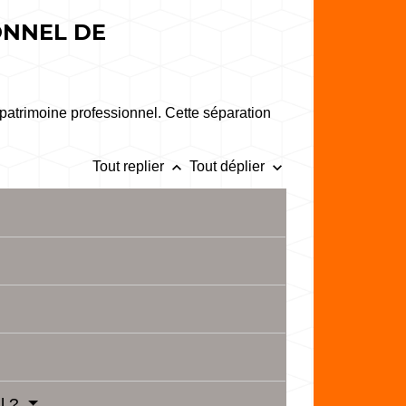
ONNEL DE
patrimoine professionnel. Cette séparation
keyboard_arrow_up
keyboard_arrow_down
Tout replier
Tout déplier
el ?