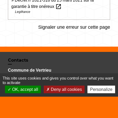
Décret n°2021-318 du 25 mars 2021 sur la
open_in_new
garantie à titre onéreux
Legifrance
Signaler une erreur sur cette page
Contacts
Commune de Vertrieu
1 place de la Mairie
This site uses cookies and gives you control over what you want
to activate
38390 Vertrieu - FRANCE
+33 4 74 90 61 68
OK, accept all
Deny all cookies
Personalize
Liens