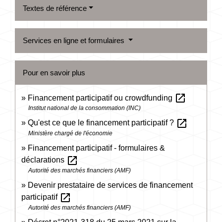
Textes de référence
Services en ligne et formulaires
Pour en savoir plus
open_in_new
Financement participatif ou crowdfunding
Institut national de la consommation (INC)
open_in_new
Qu'est ce que le financement participatif ?
Ministère chargé de l'économie
Financement participatif - formulaires &
open_in_new
déclarations
Autorité des marchés financiers (AMF)
Devenir prestataire de services de financement
open_in_new
participatif
Autorité des marchés financiers (AMF)