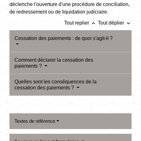
déclenche l'ouverture d'une procédure de conciliation,
de redressement ou de liquidation judiciaire.
keyboard_arrow_up
keyboard_arrow_down
Tout replier
Tout déplier
Cessation des paiements : de quoi s'agit-il ?
Comment déclarer la cessation des
paiements ?
Quelles sont les conséquences de la
cessation des paiements ?
Textes de référence