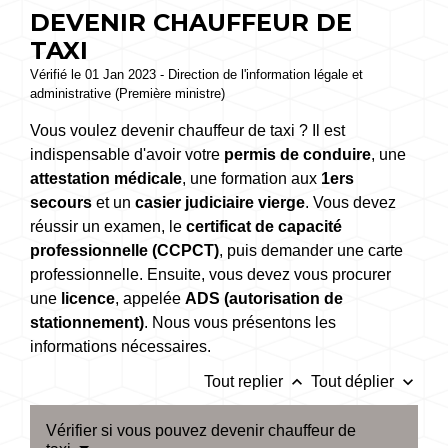
DEVENIR CHAUFFEUR DE
TAXI
Vérifié le 01 Jan 2023 - Direction de l'information légale et
administrative (Première ministre)
Vous voulez devenir chauffeur de taxi ? Il est
indispensable d'avoir votre
permis de conduire
, une
attestation médicale
, une formation aux
1
ers
secours
et un
casier judiciaire vierge
. Vous devez
réussir un examen, le
certificat de capacité
professionnelle (CCPCT)
, puis demander une carte
professionnelle. Ensuite, vous devez vous procurer
une
licence
, appelée
ADS
(autorisation de
stationnement)
. Nous vous présentons les
informations nécessaires.
keyboard_arrow_up
keyboard_arrow_down
Tout replier
Tout déplier
Vérifier si vous pouvez devenir chauffeur de