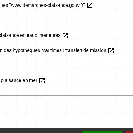
open_in_new
tuites "www.demarches-plaisance.gouv.fr"
open_in_new
laisance en eaux intérieures
open_in_new
n des hypothèques maritimes : transfert de mission
open_in_new
 plaisance en mer