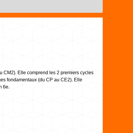
 au CM2). Elle comprend les 2 premiers cycles
sages fondamentaux (du CP au CE2). Elle
n 6
e
.