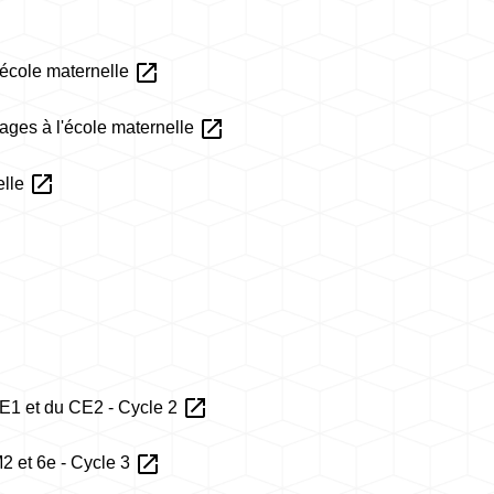
open_in_new
'école maternelle
open_in_new
ages à l'école maternelle
open_in_new
elle
open_in_new
E1 et du CE2 - Cycle 2
open_in_new
 et 6e - Cycle 3