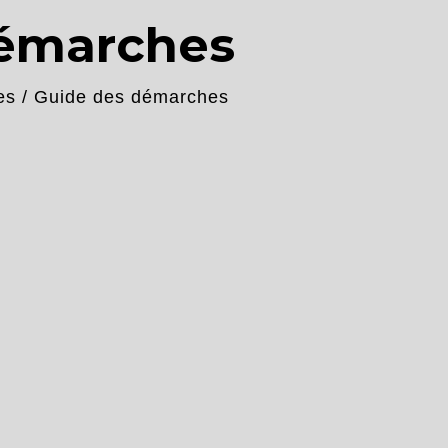
démarches
es
/
Guide des démarches