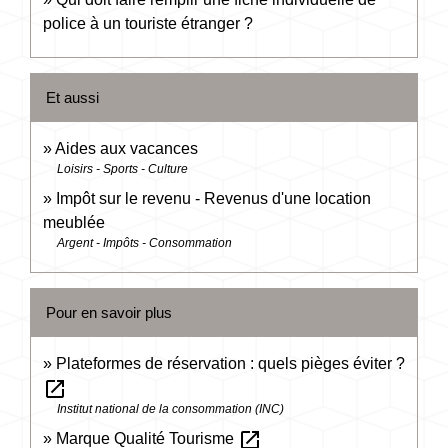
police à un touriste étranger ?
Et aussi
Aides aux vacances
Loisirs - Sports - Culture
Impôt sur le revenu - Revenus d'une location
meublée
Argent - Impôts - Consommation
Pour en savoir plus
Plateformes de réservation : quels pièges éviter ?
open_in_new
Institut national de la consommation (INC)
open_in_new
Marque Qualité Tourisme