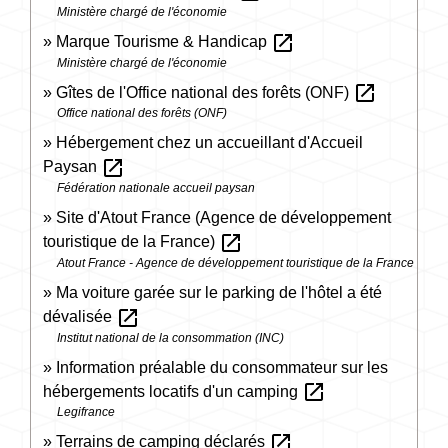
Ministère chargé de l'économie
open_in_new
Marque Tourisme & Handicap
Ministère chargé de l'économie
open_in_new
Gîtes de l'Office national des forêts (ONF)
Office national des forêts (ONF)
Hébergement chez un accueillant d'Accueil
open_in_new
Paysan
Fédération nationale accueil paysan
Site d'Atout France (Agence de développement
open_in_new
touristique de la France)
Atout France - Agence de développement touristique de la France
Ma voiture garée sur le parking de l'hôtel a été
open_in_new
dévalisée
Institut national de la consommation (INC)
Information préalable du consommateur sur les
open_in_new
hébergements locatifs d'un camping
Legifrance
open_in_new
Terrains de camping déclarés