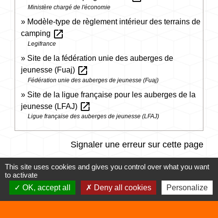
Ministère chargé de l'économie
Modèle-type de règlement intérieur des terrains de
open_in_new
camping
Legifrance
Site de la fédération unie des auberges de
open_in_new
jeunesse (Fuaj)
Fédération unie des auberges de jeunesse (Fuaj)
Site de la ligue française pour les auberges de la
open_in_new
jeunesse (LFAJ)
Ligue française des auberges de jeunesse (LFAJ)
Signaler une erreur sur cette page
This site uses cookies and gives you control over what you want
to activate
OK, accept all
Deny all cookies
Personalize
Contacts