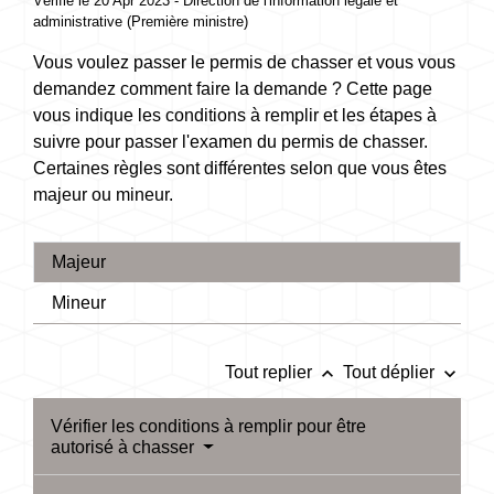
Vérifié le 20 Apr 2023 - Direction de l'information légale et
administrative (Première ministre)
Vous voulez passer le permis de chasser et vous vous
demandez comment faire la demande ? Cette page
vous indique les conditions à remplir et les étapes à
suivre pour passer l'examen du permis de chasser.
Certaines règles sont différentes selon que vous êtes
majeur ou mineur.
Majeur
Mineur
keyboard_arrow_up
keyboard_arrow_down
Tout replier
Tout déplier
Vérifier les conditions à remplir pour être
autorisé à chasser