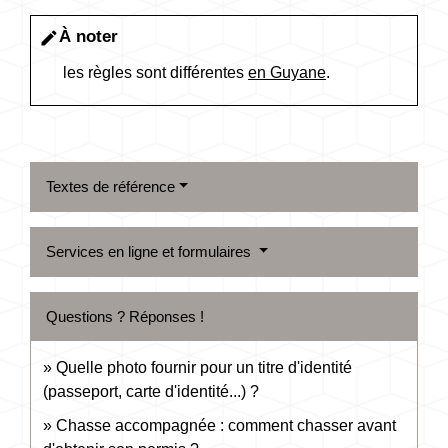
À noter
edit
les règles sont différentes
en Guyane
.
Textes de référence
Services en ligne et formulaires
Questions ? Réponses !
Quelle photo fournir pour un titre d'identité
(passeport, carte d'identité...) ?
Chasse accompagnée : comment chasser avant