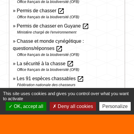
Office français de la biodiversité (OFB)
open_in_new
Permis de chasser
Office français de la biodiversité (OFB)
open_in_new
Permis de chasser en Guyane
Ministère chargé de l'environnement
Chasse et monde cynégétique :
open_in_new
questions/réponses
Office français de la biodiversité (OFB)
open_in_new
La sécurité à la chasse
Office français de la biodiversité (OFB)
open_in_new
Les 91 espèces chassables
Fédération nationale des chasseurs
open_in_new
This site uses cookies and gives you control over what you want
Procédés de chasse interdits
to activate
Legifrance
OK, accept all
Deny all cookies
Personalize
Signaler une erreur sur cette page