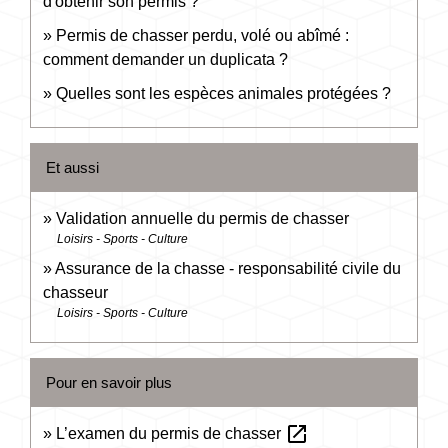
d'obtenir son permis ?
Permis de chasser perdu, volé ou abîmé :
comment demander un duplicata ?
Quelles sont les espèces animales protégées ?
Et aussi
Validation annuelle du permis de chasser
Loisirs - Sports - Culture
Assurance de la chasse - responsabilité civile du
chasseur
Loisirs - Sports - Culture
Pour en savoir plus
open_in_new
L’examen du permis de chasser