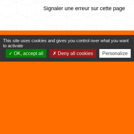
Signaler une erreur sur cette page
This site uses cookies and gives you control over what you want
to activate
Contacts
OK, accept all
Deny all cookies
Personalize
Commune de Vertrieu
1 place de la Mairie
38390 Vertrieu - FRANCE
+33 4 74 90 61 68
Liens
Déchetterie
Viarhôna