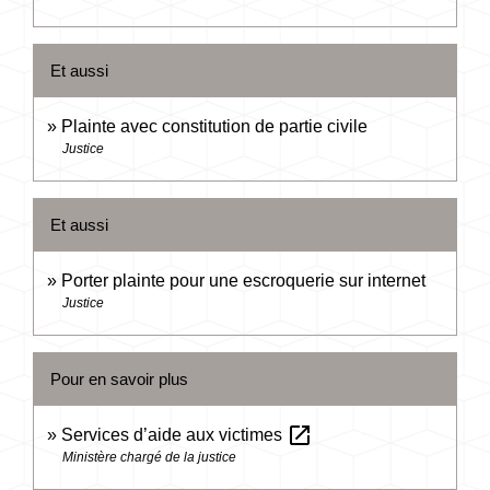
Et aussi
Plainte avec constitution de partie civile
Justice
Et aussi
Porter plainte pour une escroquerie sur internet
Justice
Pour en savoir plus
open_in_new
Services d’aide aux victimes
Ministère chargé de la justice