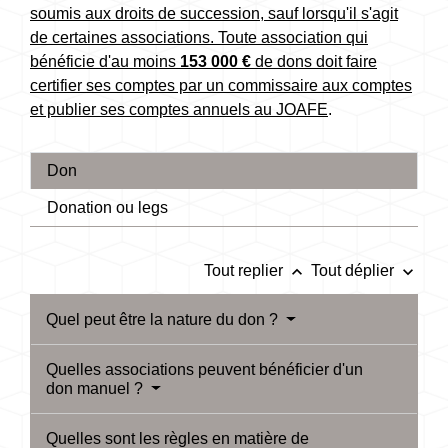
soumis aux droits de succession, sauf lorsqu'il s'agit
de certaines associations. Toute association qui
bénéficie d'au moins
153 000 €
de dons doit faire
certifier ses comptes par un commissaire aux comptes
et publier ses comptes annuels au
JOAFE
.
Don
Donation ou legs
keyboard_arrow_up
keyboard_arrow_down
Tout replier
Tout déplier
Quel peut être la nature du don ?
Quelles associations peuvent bénéficier d'un
don manuel ?
Quelles sont les règles en matière de