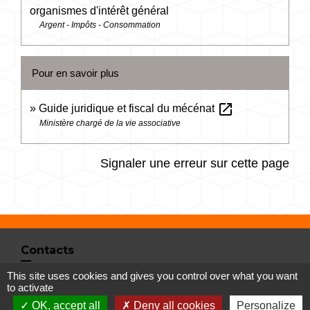
organismes d'intérêt général
Argent - Impôts - Consommation
Pour en savoir plus
open_in_new
Guide juridique et fiscal du mécénat
Ministère chargé de la vie associative
Signaler une erreur sur cette page
Contacts
This site uses cookies and gives you control over what you want
Commune de Vertrieu
to activate
1 place de la Mairie
OK, accept all
Deny all cookies
Personalize
38390 Vertrieu - FRANCE