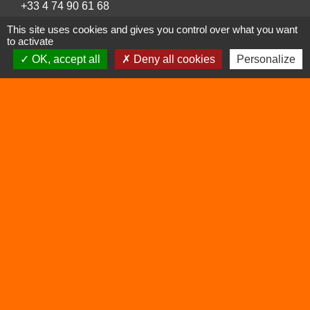
+33 4 74 90 61 68
This site uses cookies and gives you control over what you want
to activate
OK, accept all
Deny all cookies
Personalize
Liens
Déchetterie
Viarhôna
Sites utiles
Balcons du Dauphiné
Isère
Auvergne Rhône Alpes
Mentions légales
-
Politique de confidentialité
-