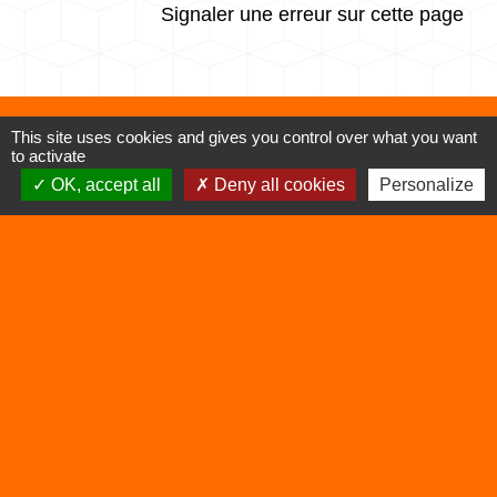
Signaler une erreur sur cette page
This site uses cookies and gives you control over what you want
Contacts
to activate
OK, accept all
Deny all cookies
Personalize
Commune de Vertrieu
1 place de la Mairie
38390 Vertrieu - FRANCE
+33 4 74 90 61 68
Liens
Déchetterie
Viarhôna