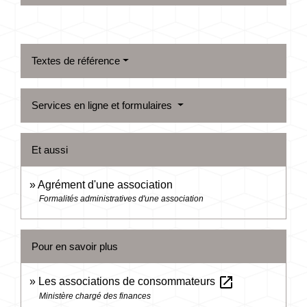
Textes de référence
Services en ligne et formulaires
Et aussi
Agrément d'une association
Formalités administratives d'une association
Pour en savoir plus
open_in_new
Les associations de consommateurs
Ministère chargé des finances