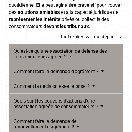
quotidienne
. Elle peut agir à titre préventif pour trouver
des
solutions amiables
et a la
capacité juridique
de
représenter les intérêts
privés ou collectifs des
consommateurs
devant les tribunaux
.
keyboard_arrow_up
keyboard_arrow_down
Tout replier
Tout déplier
Qu'est-ce qu'une association de défense des
consommateurs agréée ?
Comment faire la demande d'agrément ?
Comment la décision est-elle prise ?
Quels sont les pouvoirs d'actions d'une
association agréée de consommateurs ?
Comment faire la demande de
renouvellement d'agrément ?