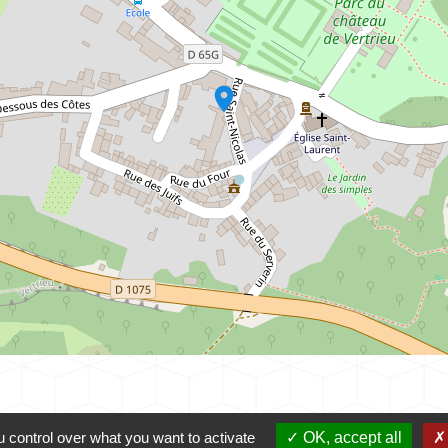
location_on
 control over what you want to activate
OK, accept all