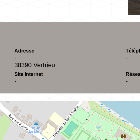
Adresse
Télép
-
-
38390 Vertrieu
Site Internet
Résea
-
-