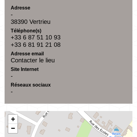
Adresse
-
38390 Vertrieu
Téléphone(s)
+33 6 87 51 10 93
+33 6 81 91 21 08
Adresse email
Contacter le lieu
Site Internet
-
Réseaux sociaux
-
+
−