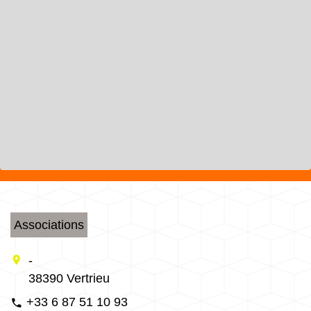
Associations
location_on
-
38390 Vertrieu
+33 6 87 51 10 93
phone