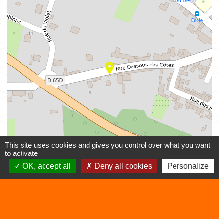
location_on
This site uses cookies and gives you control over what you want
to activate
OK, accept all
Deny all cookies
Personalize
© OpenStreetMap
Leaflet