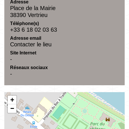
Adresse
Place de la Mairie
38390 Vertrieu
Téléphone(s)
+33 6 18 02 03 63
Adresse email
Contacter le lieu
Site Internet
-
Réseaux sociaux
-
+
−