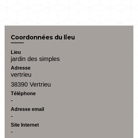
Coordonnées du lieu
Lieu
jardin des simples
Adresse
vertrieu
38390 Vertrieu
Téléphone
-
Adresse email
-
Site Internet
-