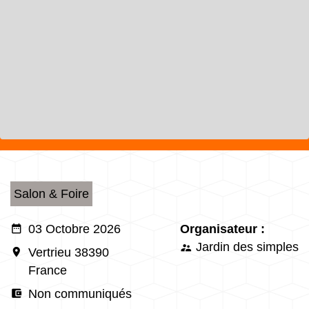
Salon & Foire
date_range
03 Octobre 2026
Organisateur :
Jardin des simples
supervisor_account
room
Vertrieu 38390
France
account_balance_wallet
Non communiqués