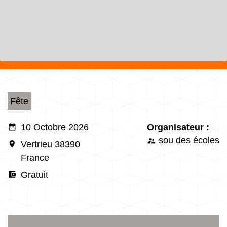
Fête
date_range
10 Octobre 2026
Organisateur :
sou des écoles
supervisor_account
room
Vertrieu 38390
France
account_balance_wallet
Gratuit