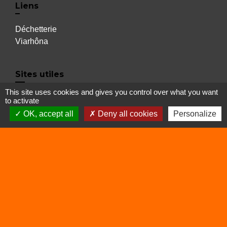
Liens
Déchetterie
Viarhôna
Sites utiles
This site uses cookies and gives you control over what you want
Balcons du Dauphiné
to activate
OK, accept all
Deny all cookies
Personalize
Isère
Auvergne Rhône Alpes
Mentions légales
-
Politique de confidentialité
-
Accessibilité
-
Plan du site
-
Gestion des cookies
Site créé en partenariat avec Réseau des Communes